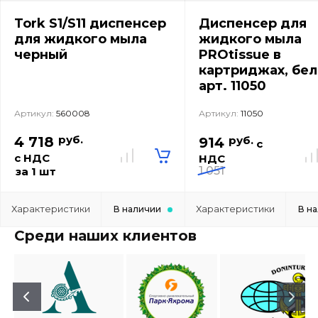
Tork S1/S11 диспенсер
Диспенсер для
для жидкого мыла
жидкого мыла
черный
PROtissue в
картриджах, бел
арт. 11050
Артикул:
560008
Артикул:
11050
руб.
4 718
руб.
914
с
с НДС
НДС
1 051
за 1 шт
Характеристики
Характеристики
В наличии
В н
Среди наших клиентов