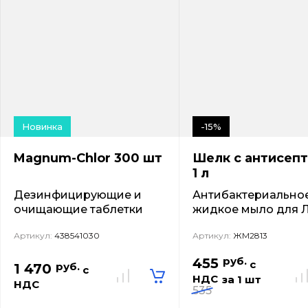
Новинка
-15%
Magnum-Chlor 300 шт
Шелк с антисеп
1 л
Дезинфицирующие и
Антибактериально
очищающие таблетки
жидкое мыло для 
Артикул:
438541030
Артикул:
ЖМ2813
руб.
455
с
руб.
1 470
с
НДС
за 1 шт
НДС
535