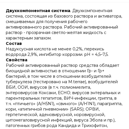
Двухкомпонентная система
. Двухкомпонентная
система, состоящая из базового раствора и активатора,
смешиваемых для получения рабочего
активированного раствора. Рабочий активированный
раствор - прозрачная светло-желтая жидкость с
характерным запахом.
Состав
Надуксусная кислота не менее 0,2%, перекись
водорода 2,9%, ингибитор коррозии. pH = 4,5–7,5.
Свойства
Рабочий активированный раствор средства обладает
биоцидной активностью в отношении Гр- и Гр+
бактерий, в том числе в отношении возбудителей
туберкулеза (тестировано на М.terrae), возбудителей
ВБИ, ООИ, вирусов (в т.ч. полиомиелита,
энтеровирусов Коксаки, ЕСНО; вирусов энтеральных и
парентеральных гепатитов, ВИЧ-инфекции, гриппа, в
т.ч. «птичьего» (А/H5N1), «свиного» (А/H1N1), парагриппа,
кори, «атипичной пневмонии» (SARS); ОРВИ,
герпетической, аденовирусной, норовирусной,
цитомегаловирусной инфекций, вируса Эбола и пр.),
патогенных грибов рода Кандида и Трихофитон,