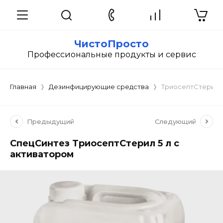
ЧистоПросто
Профессиональные продукты и сервис
Главная
Дезинфицирующие средства
ТриосептСтерил 5
Предыдущий
Следующий
СпецСинтез ТриосептСтерил 5 л с
активатором