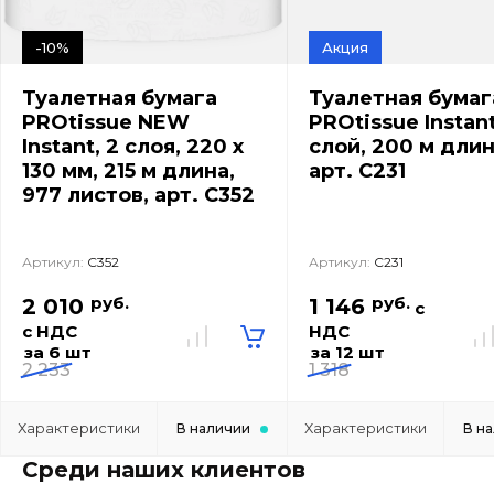
-10%
Акция
Туалетная бумага
Туалетная бумаг
PROtissue NEW
PROtissue Instant
Instant, 2 слоя, 220 х
слой, 200 м длин
130 мм, 215 м длина,
арт. C231
977 листов, арт. C352
Артикул:
С352
Артикул:
С231
руб.
руб.
2 010
1 146
с
с НДС
НДС
за 6 шт
за 12 шт
2 233
1 318
Характеристики
Характеристики
В наличии
В н
Среди наших клиентов